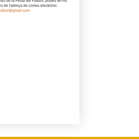
ió de la Festa del Flabiol, podeu fer-ho
és de l'adreça de correu electrònic:
flabiol@gmail.com