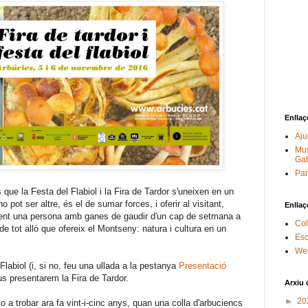
Enllaç
Aju
Mus
Gab
Par
que la Festa del Flabiol i la Fira de Tardor s'uneixen en un
pot ser altre, és el de sumar forces, i oferir al visitant,
Enllaç
lament una persona amb ganes de gaudir d'un cap de setmana a
Col
e tot allò que ofereix el Montseny: natura i cultura en un
Esc
Web
labiol (i, si no, feu una ullada a la pestanya
Presentació
s presentarem la Fira de Tardor.
Arxiu 
►
20
lo a trobar ara fa vint-i-cinc anys, quan una colla d'arbuciencs