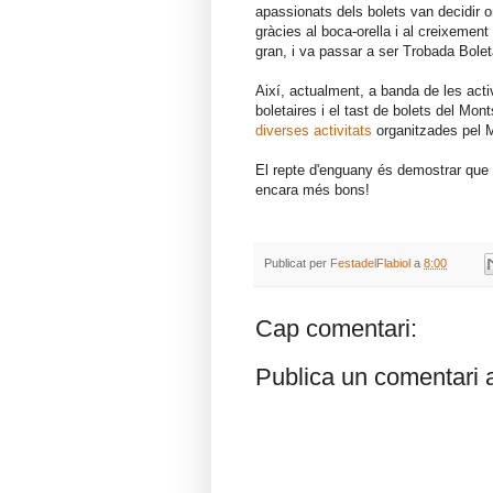
apassionats dels bolets van decidir org
gràcies al boca-orella i al creixement 
gran, i va passar a ser Trobada Boletai
Així, actualment, a banda de les acti
boletaires i el tast de bolets del Mon
diverses activitats
organitzades pel M
El repte d'enguany és demostrar que 
encara més bons!
Publicat per
FestadelFlabiol
a
8:00
Cap comentari:
Publica un comentari a