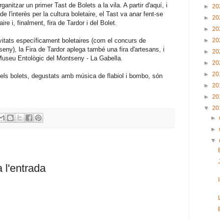
anitzar un primer Tast de Bolets a la vila. A partir d'aquí, i
►
20
de l'interès per la cultura boletaire, el Tast va anar fent-se
►
20
re i, finalment, fira de Tardor i del Bolet.
►
20
►
20
vitats específicament boletaires (com el concurs de
tseny), la Fira de Tardor aplega també una fira d'artesans, i
►
20
useu Entològic del Montseny - La Gabella.
►
20
►
20
els bolets, degustats amb música de flabiol i bombo, són
►
20
►
20
▼
20
►
►
▼
 l'entrada