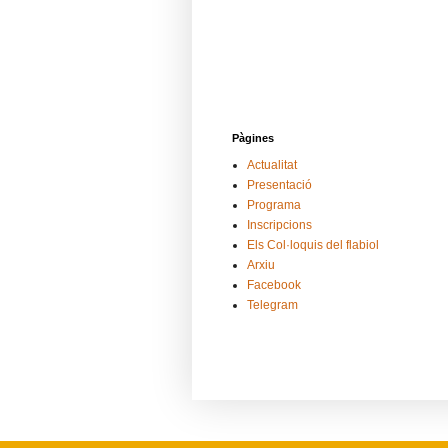
Pàgines
Actualitat
Presentació
Programa
Inscripcions
Els Col·loquis del flabiol
Arxiu
Facebook
Telegram