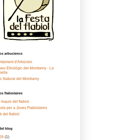
os arbuciencs
ntament d'Arbúcies
eu Etnològic del Montseny - La
ella
c Natural del Montseny
os flabiolaires
·loquis del flabiol
ola per a Joves Flabiolaires
 del flabiol
del blog
26
(1)