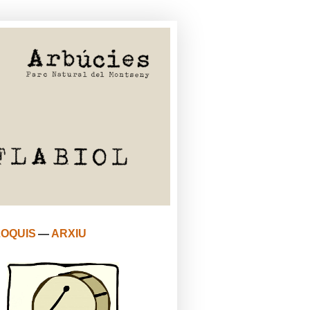
LOQUIS
—
ARXIU