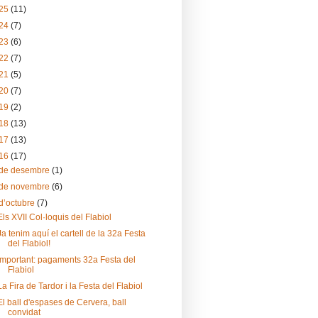
25
(11)
24
(7)
23
(6)
22
(7)
21
(5)
20
(7)
19
(2)
18
(13)
17
(13)
16
(17)
de desembre
(1)
de novembre
(6)
d’octubre
(7)
Els XVII Col·loquis del Flabiol
Ja tenim aquí el cartell de la 32a Festa
del Flabiol!
Important: pagaments 32a Festa del
Flabiol
La Fira de Tardor i la Festa del Flabiol
El ball d'espases de Cervera, ball
convidat