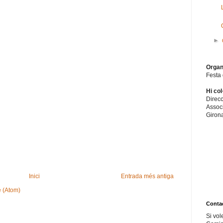
►
Organ
Festa 
Hi col
Direcc
Associ
Girona
Inici
Entrada més antiga
e (Atom)
Conta
Si vol