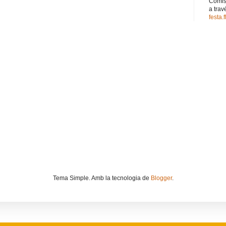
Comiss
a trav
festa.
Tema Simple. Amb la tecnologia de
Blogger
.