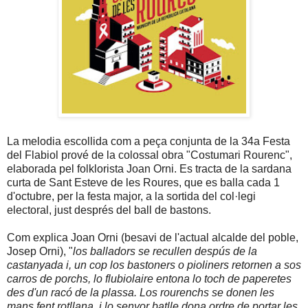
La melodia escollida com a peça conjunta de la 34a Festa
del Flabiol prové de la colossal obra "Costumari Rourenc",
elaborada pel folklorista Joan Orni. Es tracta de la sardana
curta de Sant Esteve de les Roures, que es balla cada 1
d'octubre, per la festa major, a la sortida del col·legi
electoral, just després del ball de bastons.
Com explica Joan Orni (besavi de l'actual alcalde del poble,
Josep Orni), "
los balladors se recullen despús de la
castanyada i, un cop los bastoners o pioliners retornen a sos
carros de porchs, lo flubiolaire entona lo toch de paperetes
des d'un racó de la plassa. Los rourenchs se donen les
mans fent rotllana, i lo senyor batlle dona ordre de portar les