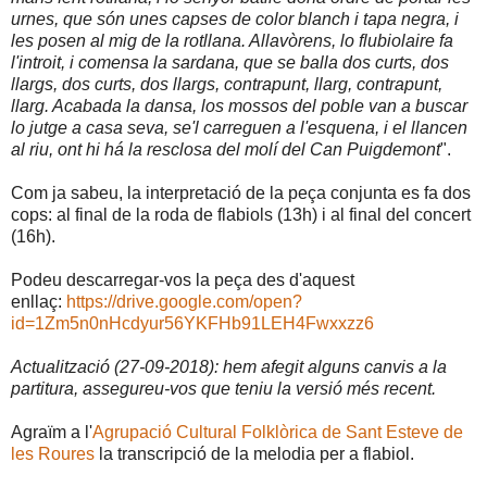
urnes, que són unes capses de color blanch i tapa negra, i
les posen al mig de la rotllana. Allavòrens, lo flubiolaire fa
l'introit, i comensa la sardana, que se balla dos curts, dos
llargs, dos curts, dos llargs, contrapunt, llarg, contrapunt,
llarg. Acabada la dansa, los mossos del poble van a buscar
lo jutge a casa seva, se'l carreguen a l'esquena, i el llancen
al riu, ont hi há la resclosa del molí del Can Puigdemont
".
Com ja sabeu, la interpretació de la peça conjunta es fa dos
cops: al final de la roda de flabiols (13h) i al final del concert
(16h).
Podeu descarregar-vos la peça des d'aquest
enllaç:
https://drive.google.com/open?
id=1Zm5n0nHcdyur56YKFHb91LEH4Fwxxzz6
Actualització (27-09-2018): hem afegit alguns canvis a la
partitura, assegureu-vos que teniu la versió més recent.
Agraïm a l'
Agrupació Cultural Folklòrica de Sant Esteve de
les Roures
la transcripció de la melodia per a flabiol.