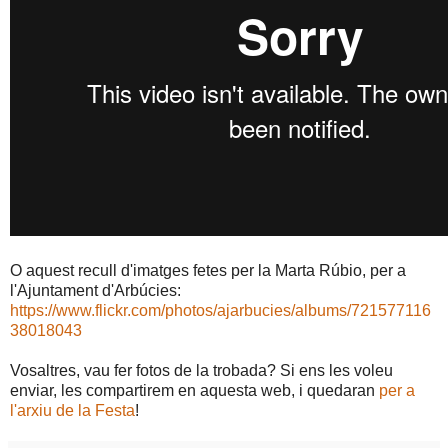
O aquest recull d'imatges fetes per la Marta Rúbio, per a
l'Ajuntament d'Arbúcies:
https://www.flickr.com/photos/ajarbucies/albums/721577116
38018043
Vosaltres, vau fer fotos de la trobada? Si ens les voleu
enviar, les compartirem en aquesta web, i quedaran
per a
l'arxiu de la Festa
!