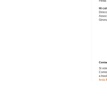
Festa 
Hi col
Direcc
Associ
Girona
Conta
Si vol
Comiss
a trav
festa.