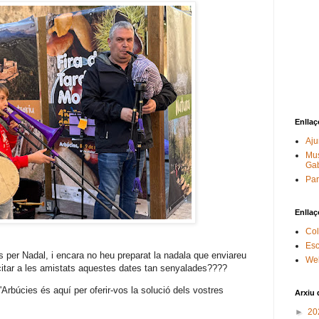
Enllaç
Aju
Mus
Gab
Par
Enllaç
Col
Esc
es per Nadal, i encara no heu preparat la nadala que enviareu
Web
licitar a les amistats aquestes dates tan senyalades????
'Arbúcies és aquí per oferir-vos la solució dels vostres
Arxiu 
►
20