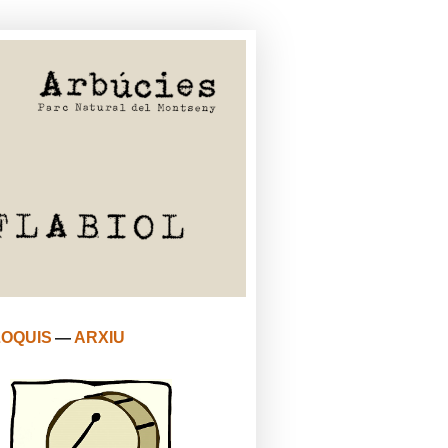
LOQUIS
—
ARXIU