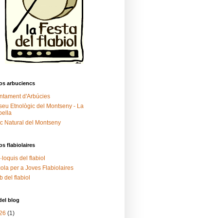
os arbuciencs
ntament d'Arbúcies
eu Etnològic del Montseny - La
ella
c Natural del Montseny
os flabiolaires
·loquis del flabiol
ola per a Joves Flabiolaires
 del flabiol
del blog
26
(1)