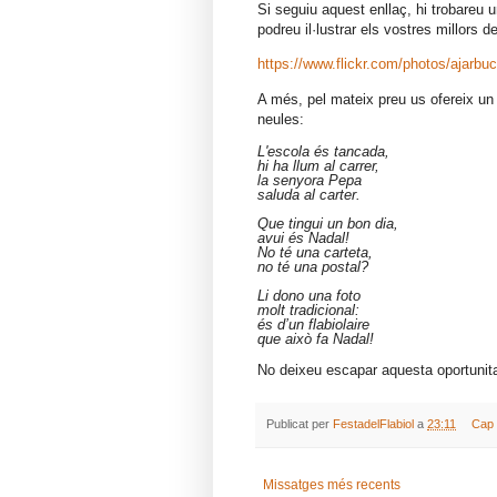
Si seguiu aquest enllaç, hi trobareu 
podreu il·lustrar els vostres millors d
https://www.flickr.com/photos/ajarb
A més, pel mateix preu us ofereix un ve
neules:
L'escola és tancada,
hi ha llum al carrer,
la senyora Pepa
saluda al carter.
Que tingui un bon dia,
avui és Nadal!
No té una carteta,
no té una postal?
Li dono una foto
molt tradicional:
és d’un flabiolaire
que això fa Nadal!
No deixeu escapar aquesta oportunita
Publicat per
FestadelFlabiol
a
23:11
Cap 
Missatges més recents