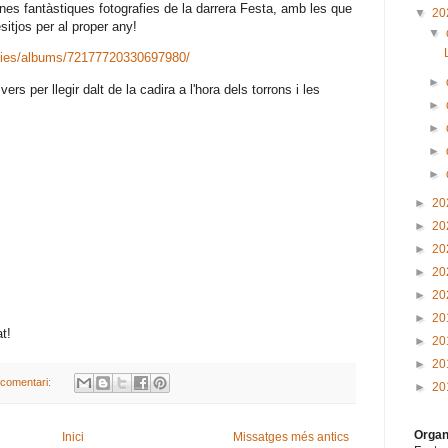
unes fantàstiques fotografies de la darrera Festa, amb les que
▼
20
esitjos per al proper any!
▼
ucies/albums/72177720330697980/
►
rs per llegir dalt de la cadira a l'hora dels torrons i les
►
►
►
►
►
20
►
20
►
20
►
20
►
20
►
20
t!
►
20
►
20
comentari:
►
20
Organ
Inici
Missatges més antics