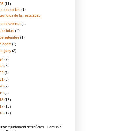
25
(11)
de desembre
(1)
Les fotos de la Festa 2025
de novembre
(2)
d’octubre
(4)
de setembre
(1)
d’agost
(1)
de juny
(2)
24
(7)
23
(6)
22
(7)
21
(5)
20
(7)
19
(2)
18
(13)
17
(13)
16
(17)
itza:
Ajuntament d’Arbúcies - Comissió