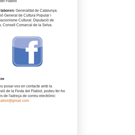
del Flabiol
·laboren:
Generalitat de Catalunya:
ió General de Cultura Popular i
acionisme Cultural. Diputació de
. Consell Comarcal de la Selva.
cte
eu posar-vos en contacte amb la
ió de la Festa del Flabiol, podeu fer-ho
és de l'adreça de correu electrònic:
flabiol@gmail.com